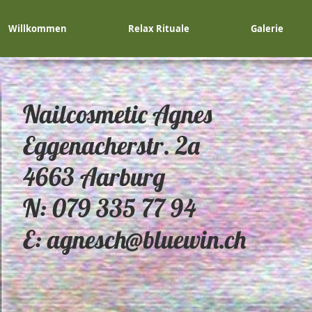
Willkommen
Relax Rituale
Galerie
Nailcosmetic Agnes
Eggenacherstr. 2a
4663 Aarburg
N: 079 335 77 94
E: agnesch@bluewin.ch